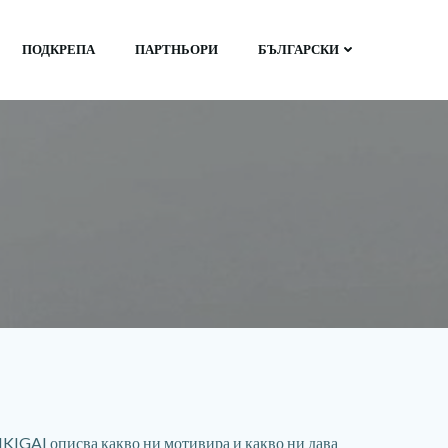
ПОДКРЕПА
ПАРТНЬОРИ
БЪЛГАРСКИ
“. IKIGAI описва какво ни мотивира и какво ни дава