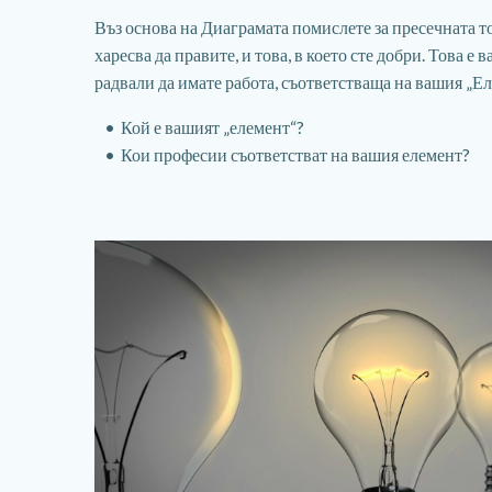
Въз основа на Диаграмата помислете за пресечната то
харесва да правите, и това, в което сте добри. Това е 
радвали да имате работа, съответстваща на вашия „Ел
Кой е вашият „елемент“?
Кои професии съответстват на вашия елемент?