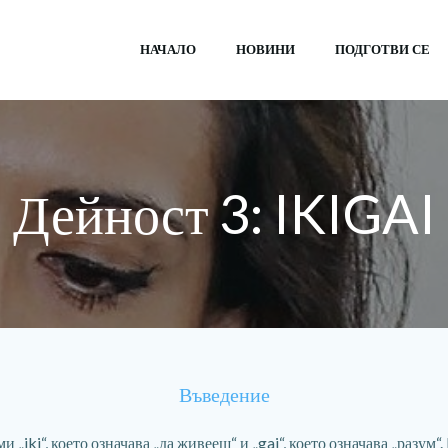
НАЧАЛО
НОВИНИ
ПОДГОТВИ СЕ
Дейност 3: IKIGAI
Въведение
 „iki“, което означава „да живееш“ и „gai“, което означава „разум