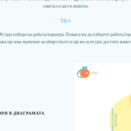
смисъл и цел в живота.
Цел
I при избора на работа/кариера. Помага ви да изберете работа/проф
така ще има значение за обществото и ще ви осигури достоен живот
ОРИ В ДИАГРАМАТА