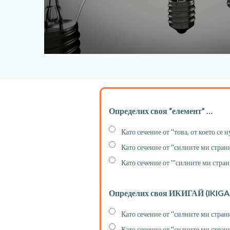
Определих своя “елемент” …
Като сечение от ''това, от което се н
Като сечение от ''силните ми страни'
Като сечение от '''силните ми страни
Определих своя ИКИГАЙ (IKIGAI
Като сечение от ''силните ми страни''
Като сечение от ''силните ми страни''