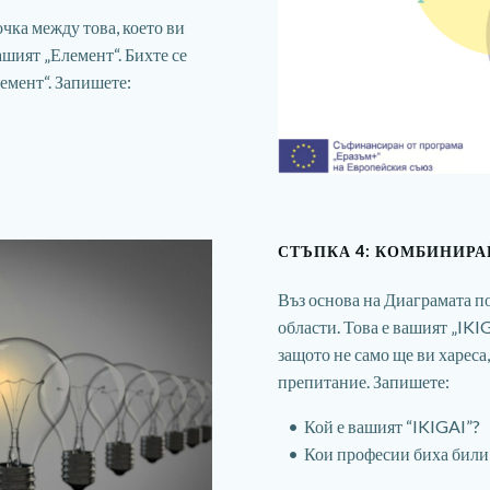
чка между това, което ви
вашият „Елемент“. Бихте се
емент“. Запишете:
СТЪПКА 4: КОМБИНИРА
Въз основа на Диаграмата п
области. Това е вашият „IKIGA
защото не само ще ви хареса
препитание. Запишете:
Кой е вашият “IKIGAI”?
Кои професии биха били