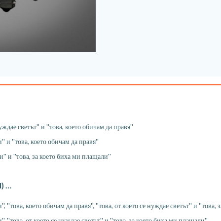
уждае светът'' и ''това, което обичам да правя''
' и ''това, което обичам да правя''
'' и ''това, за което биха ми плащали''
) …
, ''това, което обичам да правя'', ''това, от което се нуждае светът'' и ''това,
, ''това, от което се нуждае светът'' и ''това, за което биха ми плащали''.