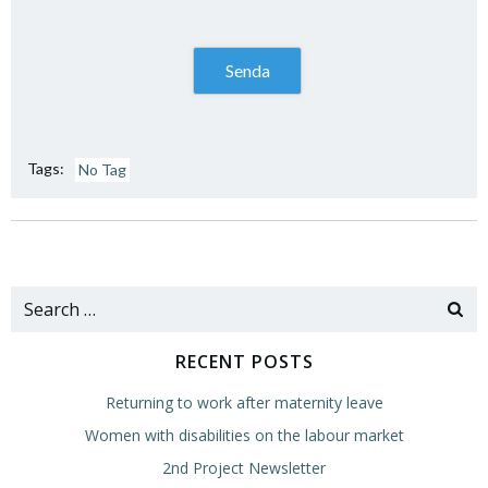
Tags:
No Tag
Post
Post
navigation
navigation
Search
for:
RECENT POSTS
Returning to work after maternity leave
Women with disabilities on the labour market
2nd Project Newsletter