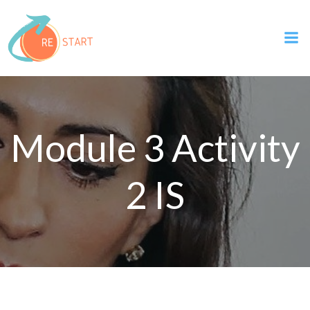
Skip
to
content
Module 3 Activity
2 IS