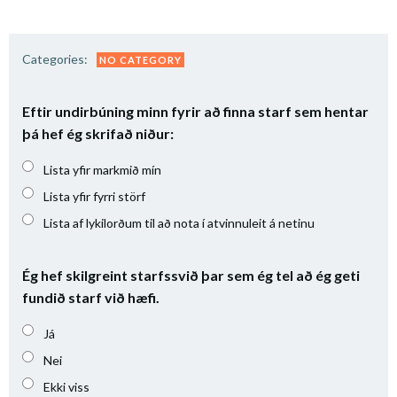
Categories:
NO CATEGORY
Eftir undirbúning minn fyrir að finna starf sem hentar
þá hef ég skrifað niður:
Lista yfir markmið mín
Lista yfir fyrri störf
Lista af lykilorðum til að nota í atvinnuleit á netinu
Ég hef skilgreint starfssvið þar sem ég tel að ég geti
fundið starf við hæfi.
Já
Nei
Ekki viss