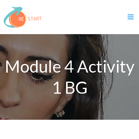
Skip
to
content
Module 4 Activity
1 BG