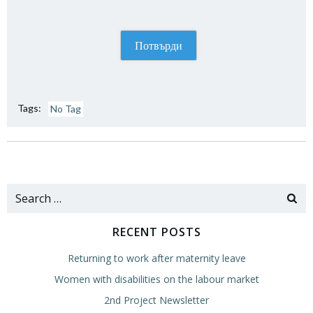
Tags:
No Tag
Post
Post
navigation
navigation
Search
for:
RECENT POSTS
Returning to work after maternity leave
Women with disabilities on the labour market
2nd Project Newsletter