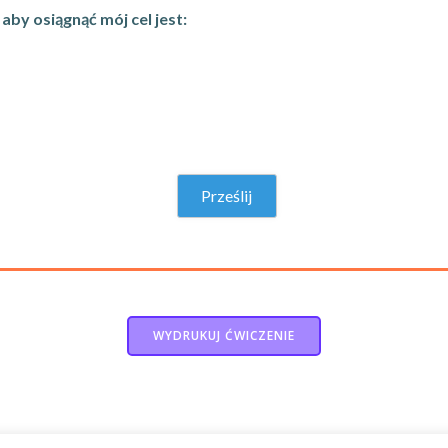
aby osiągnąć mój cel jest:
WYDRUKUJ ĆWICZENIE
© 2026 Re-Start. Created for free using WordPress and
Colibri