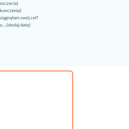
poczecia)
akonczenia)
siągnąłam swój cel?
u …(dodaj datę)