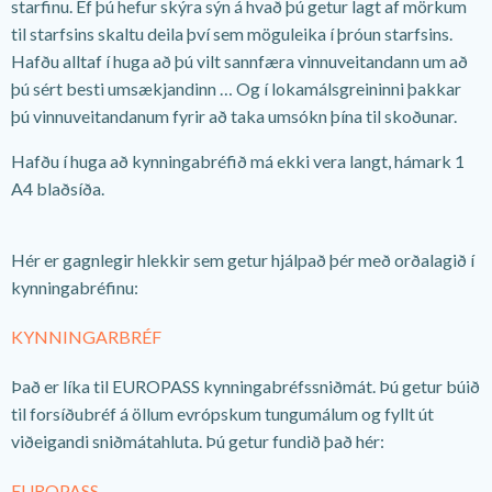
starfinu. Ef þú hefur skýra sýn á hvað þú getur lagt af mörkum
til starfsins skaltu deila því sem möguleika í þróun starfsins.
Hafðu alltaf í huga að þú vilt sannfæra vinnuveitandann um að
þú sért besti umsækjandinn … Og í lokamálsgreininni þakkar
þú vinnuveitandanum fyrir að taka umsókn þína til skoðunar.
Hafðu í huga að kynningabréfið má ekki vera langt, hámark 1
A4 blaðsíða.
Hér er gagnlegir hlekkir sem getur hjálpað þér með orðalagið í
kynningabréfinu:
KYNNINGARBRÉF
Það er líka til EUROPASS kynningabréfssniðmát. Þú getur búið
til forsíðubréf á öllum evrópskum tungumálum og fyllt út
viðeigandi sniðmátahluta. Þú getur fundið það hér:
EUROPASS