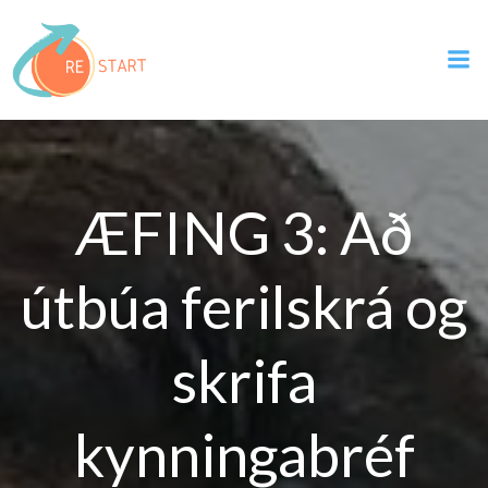
Skip
to
content
ÆFING 3: Að
útbúa ferilskrá og
skrifa
kynningabréf