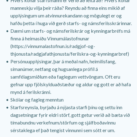
Hvers konar starfsmanni er verið að leita að? Hvers konar
manneskju vilja þeir ráða? Reyndu að finna eins mikið af
upplýsingum um atvinnurekandann og mögulegt er og
hafðu þetta í huga við gerð starfs- og námsferilsskrárinnar.
Dæmi um starfs- og námsferilskrár og kynningarbréfs má
finna á heimasíðu Vinnumálastofnunar
(https://vinnumalastofnun.is/radgjof-og-
thjonusta/radgjafathjonusta/ferilskra-og-kynningarbref)
Persónuupplýsingar, þar á meðal nafn, heimilisfang,
símanúmer, netfang og hugsanlega prófíl á
samfélagsmiðlum eða faglegum vettvöngum. Oft eru
gefnar upp fjölskylduaðstæður og aldur og gott er að hafa
mynd á ferilskránni.
Skólar og fagleg menntun
Starfsreynsla, byrjaðu á nýjasta starfi þínu og settu inn
dagsetningar fyrir eldri störf, gott getur verið að bæta við
tímabundnu verkefnum/störfum og sjálfboðavinnu
sérstaklega ef það tengist vinnunni sem sótt er um.