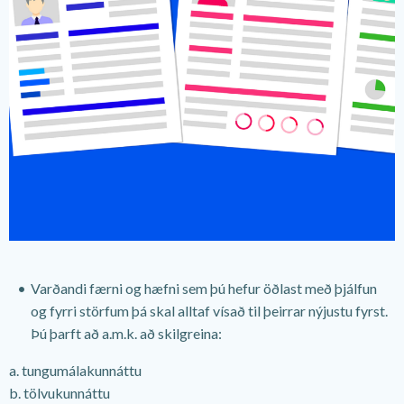
Varðandi færni og hæfni sem þú hefur öðlast með þjálfun
og fyrri störfum þá skal alltaf vísað til þeirrar nýjustu fyrst.
Þú þarft að a.m.k. að skilgreina:
a. tungumálakunnáttu
b. tölvukunnáttu