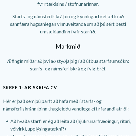
fyrirtækisins / stofnunarinnar.
Starfs- og námsferilskrá þín og kynningarbréf ættu að
sannfæra hugsanlegan vinnuveitanda um að þú sért besti
umsækjandinn fyrir starfið.
Markmið
Æfingin miðar að því að styðja þig í að útbúa starfsumsókn:
starfs- og námsferilskrá og fylgibréf.
SKREF 1: AÐ SKRIFA CV
Hér er það sem þú þarft að hafa með í starfs- og
námsferilskránni þinni, hugleiddu vandlega eftirfarandi atriði:
Að hvaða starfi er ég að leita að (hjúkrunarfræðingur, ritari,
vélvirki, upplýsingatækni?)