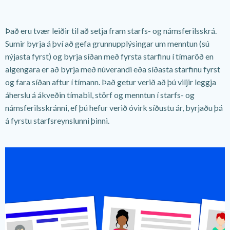
Það eru tvær leiðir til að setja fram starfs- og námsferilsskrá.
Sumir byrja á því að gefa grunnupplýsingar um menntun (sú
nýjasta fyrst) og byrja síðan með fyrsta starfinu í tímaröð en
algengara er að byrja með núverandi eða síðasta starfinu fyrst
og fara síðan aftur í tímann. Það getur verið að þú viljir leggja
áherslu á ákveðin tímabil, störf og menntun í starfs- og
námsferilsskránni, ef þú hefur verið óvirk síðustu ár, byrjaðu þá
á fyrstu starfsreynslunni þinni.