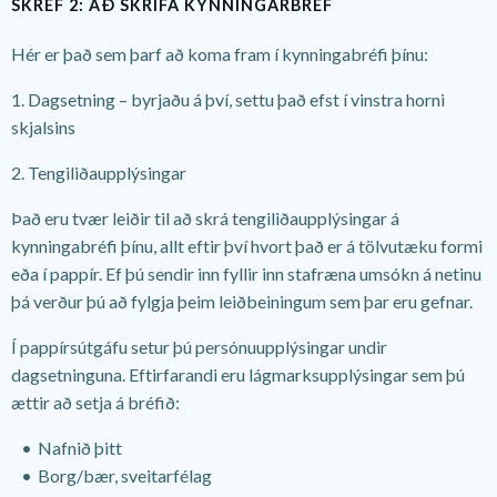
SKREF 2: AÐ SKRIFA KYNNINGARBRÉF
Hér er það sem þarf að koma fram í kynningabréfi þínu:
1. Dagsetning – byrjaðu á því, settu það efst í vinstra horni
skjalsins
2. Tengiliðaupplýsingar
Það eru tvær leiðir til að skrá tengiliðaupplýsingar á
kynningabréfi þínu
, allt eftir því hvort það er á tölvutæku formi
eða í pappír. Ef þú sendir inn fyllir inn stafræna umsókn á netinu
þá verður þú að fylgja þeim leiðbeiningum sem þar eru gefnar.
Í pappírsútgáfu setur þú persónuupplýsingar undir
dagsetninguna. Eftirfarandi eru lágmarksupplýsingar sem þú
ættir að setja á bréfið:
Nafnið þitt
Borg/bær, sveitarfélag