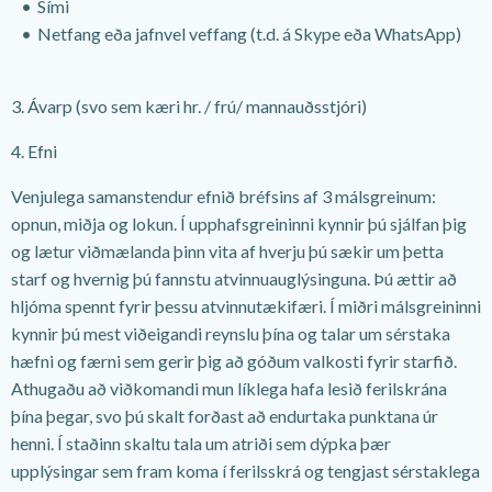
Sími
Netfang eða jafnvel veffang (t.d. á Skype eða WhatsApp)
3. Ávarp (svo sem kæri hr. / frú/ mannauðsstjóri)
4. Efni
Venjulega samanstendur efnið bréfsins af 3 málsgreinum:
opnun, miðja og lokun. Í upphafsgreininni kynnir þú sjálfan þig
og lætur viðmælanda þinn vita af hverju þú sækir um þetta
starf og hvernig þú fannstu atvinnuauglýsinguna. Þú ættir að
hljóma spennt fyrir þessu atvinnutækifæri. Í miðri málsgreininni
kynnir þú mest viðeigandi reynslu þína og talar um sérstaka
hæfni og færni sem gerir þig að góðum valkosti fyrir starfið.
Athugaðu að viðkomandi mun líklega hafa lesið ferilskrána
þína þegar, svo þú skalt forðast að endurtaka punktana úr
henni. Í staðinn skaltu tala um atriði sem dýpka þær
upplýsingar sem fram koma í ferilsskrá og tengjast sérstaklega