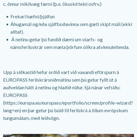
c. önnur mikilvæg færni (þ.e. ökuskírteini osfrv.)
Frekari hæfni/þjálfun
Áhugamál og/eða sjálfboðavinna sem gæti skipt máli (ekki
alltaf).
Á netinu getur þú fundið dæmi um starfs- og
námsferilsskrár sem mæta þörfum ólíkra atvinnuleitenda.
Upp á síðkastið hefur orðið vart við vaxandi eftirspurn á
EUROPASS ferilskrársniðmátinu sem þú getur fyllt út á
auðveldan hátt á netinu og hlaðið niður. Sjá nánar vefsíðu:
EUROPASS
(https://europa.eu/europass/eportfolio/screen/profile-wizard?
lang=en) en þar getur þú búið til ferilskrá á öllum evrópskum
tungumálum, með leiðsögn.