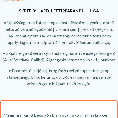
SKREF 3: HAFÐU EFTIRFARANDI Í HUGA
• Upplýsingarnar Í starfs- og námsferilskrá og kynningarbréfi
ættu að vera aðlagaðar að því starfi sem þú ert að sækja um.
Það er engin þörf á að deila æfisögunni heldur aðeins þeim
upplýsingum sem skipta máli fyrir ákvörðun um ráðningu;
• Skjölin eiga að vera skýrt sniðin og nota á venjulega leturgerð
(Arial, Verdana, Calibri). Algengasta leturstærðin er 11 punktar.
• Prentaðu út skjölin þín og farðu vel yfir uppsetningu og
stafsetningu. Ef þú hefur tök á fáðu einhvern annan, sem þú
veist að getur hjálpað, til að lesa yfir.
Meginmarkmið þess að skrifa starfs- og ferilsskrá og