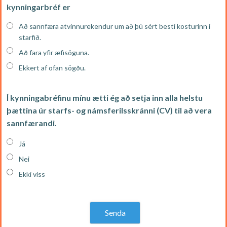
kynningarbréf er
Að sannfæra atvinnurekendur um að þú sért besti kosturinn í
starfið.
Að fara yfir æfisöguna.
Ekkert af ofan sögðu.
Í kynningabréfinu mínu ætti ég að setja inn alla helstu
þættina úr starfs- og námsferilsskránni (CV) til að vera
sannfærandi.
Já
Nei
Ekki viss