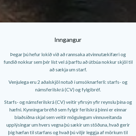
Inngangur
Þegar þú hefur lokið við að rannsaka atvinnutækifæri og
fundið nokkur sem þér líst vel á þarftu að útbúa nokkur skjöl til
að sækja um starf.
Venjulega eru 2 aðalskjöl notuð í umsóknarferli: starfs- og
námsferilskrá (CV) og fylgibréf.
Starfs- og námsferilskrá (CV) veitir yfirsýn yfir reynslu þína og
hæfni. Kynningarbréfið sem fylgir ferilskrá þinni er einnar
blaðsíðna skjal sem veitir mögulegum vinnuveitanda
upplýsingar um hvers vegna þú sækir um stöðuna, hvað gerir
þig hæfan til starfans og hvað þú viljir leggja af mörkum til