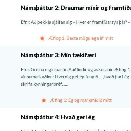
Námsþáttur 2: Draumar mínir og framtíð
Efni: Að þekkja sjálfan sig – Hver er framtíðarsýn þín? –
Æfing 1: Besta mögulega líf mitt
Námsþáttur 3: Mín tækifæri
Efni: Greina eigin þarfir. Auðlindir og áskoranir. Æfing 
vinnumarkaðinn: Hvernig get ég fengið …, hvað þarf ég …
skrifa kynningarbréf,……
Æfing 1: Ég og markmiðið mitt
Námsþáttur 4: Hvað geri ég