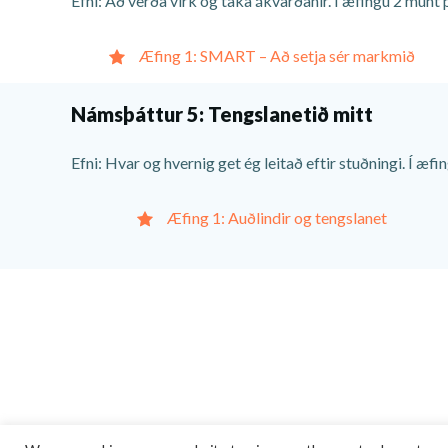
Efni: Að verða virk og taka ákvarðanir. Í æfingu 2 munt
Æfing 1: SMART – Að setja sér markmið
Námsþáttur 5: Tengslanetið mitt
Efni: Hvar og hvernig get ég leitað eftir stuðningi. Í æf
Æfing 1: Auðlindir og tengslanet