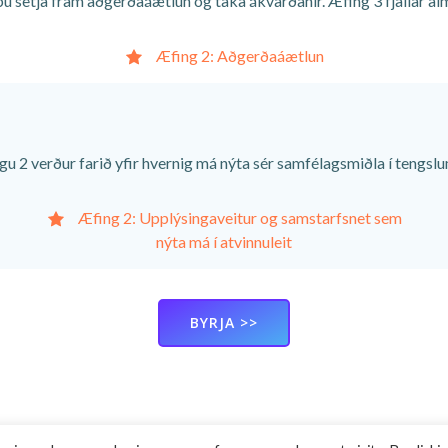
 þú setja fram aðgerðaáætlun og taka ákvarðanir. Æfing 3 fjallar a
Æfing 2: Aðgerðaáætlun
ingu 2 verður farið yfir hvernig má nýta sér samfélagsmiðla í tengsl
Æfing 2: Upplýsingaveitur og samstarfsnet sem
nýta má í atvinnuleit
BYRJA >>
© 2026 Re-Start. Created for free using WordPress and
Colibri