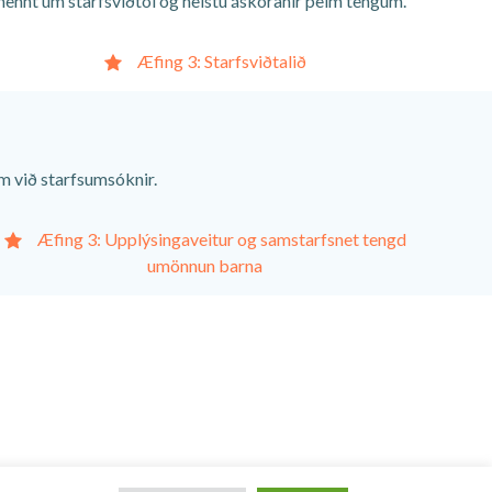
lmennt um starfsviðtöl og helstu áskoranir þeim tengum.
Æfing 3: Starfsviðtalið
um við starfsumsóknir.
Æfing 3: Upplýsingaveitur og samstarfsnet tengd
umönnun barna