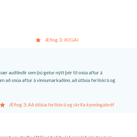
Æfing 3: IKIGAI
 þær auðlindir sem þú getur nýtt þér til snúa aftur á
um að snúa aftur á vinnumarkaðinn, að útbúa ferilskrá og
Æfing 3: Að útbúa ferilskrá og skrifa kynningabréf