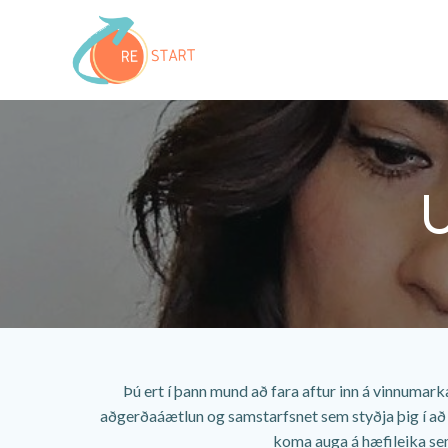
Skip
to
content
U
Þú ert í þann mund að fara aftur inn á vinnumar
aðgerðaáætlun og samstarfsnet sem styðja þig í að n
koma auga á hæfileika sem þ