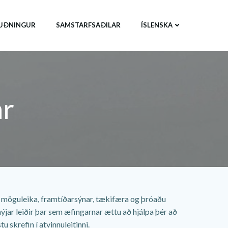
UÐNINGUR
SAMSTARFSAÐILAR
ÍSLENSKA
ar
gi möguleika, framtíðarsýnar, tækifæra og þróaðu
ýjar leiðir þar sem æfingarnar ættu að hjálpa þér að
u skrefin í atvinnuleitinni.