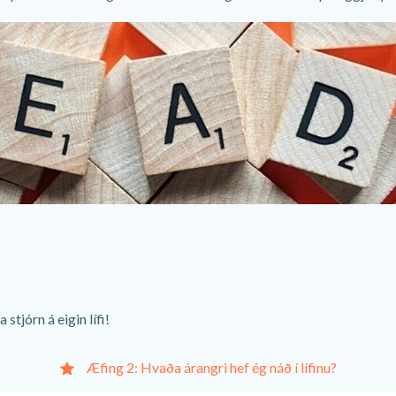
stjórn á eigin lífi!
Æfing 2: Hvaða árangri hef ég náð í lífinu?