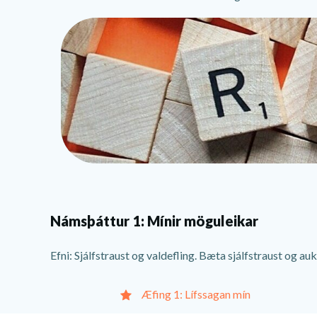
Námsþáttur 1: Mínir möguleikar
Efni: Sjálfstraust og valdefling. Bæta sjálfstraust og auka 
Æfing 1: Lífssagan mín