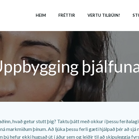
HEIM
FRÉTTIR
VERTU TILBÚIN!
ST
ppbygging þjálfun
kaðinn, hvað getur stutt þig? Taktu þátt með okkur í þessu ferðala
á markmiðum þínum. Að ljúka þessu ferli gæti hjálpað þér að sjá n
ú hefur ekki hugsað út í áður sem og leiðir til að skipuleggja fyrst