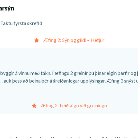
arsýn
 Taktu fyrsta skrefið
Æfing 2: Sýn og gildi – Hetjur
1 byggir á vinnu með tákn. Í
æfingu
2 greinir þú þínar eigin þarfir og
 auk þess að beina þér á áreiðanlegar upplýsingar. Æfing 3 snýst 
Æfing 2: Leiðsögn við greiningu