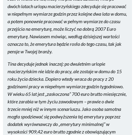
dwóch latach urlopu macierzyńskiego zdecyduje się pracować
w niepełnym wymiarze godzin przez kolejne dwa lata w domu,
a potem ponownie pracować w pełnym wymiarze do czasu
przejścia na emeryturę, może liczyć na dobrą 2007 Euro
emeryturę. Nawiasem mówiąc, według dzisiejszej wartości
oznacza to, że emerytura będzie rosła do tego czasu, tak jak
pensje w Twojej branży.
Tina decyduje jednak inaczej: po dwuletnim urlopie
macierzyńskim nie idzie do pracy, ale zostaje w domu do 15
roku życia dziecka. Dopiero wtedy wraca do pracy z 20
godzinami pracy w niepełnym wymiarze godzin tygodniowo.
W wieku 65 lat jest „zaskoczona” 700 euro brutto miesięcznie,
które zarabia w tym życiu zawodowym – prawie o dwie
trzecie mniej niż w innym scenariuszu. Jako osoba samotna
mogła spodziewać się podwyższenia tej emerytury poprzez
dodatek wyrównawczy do „emerytury minimalnej” w
wysokości 909,42 euro brutto zgodnie z obowiązującym