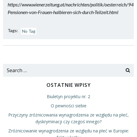
https://www.wienerzeitung.at/nachrichten/politik/oesterreich/94
Pensionen-von-Frauen-halbieren-sich-durch-Teilzeit.html
Tags:
No Tag
Nawigacja
Nawigacja
wpisu
wpisu
Search
for:
OSTATNIE WPISY
Biuletyn projektu nr. 2
O pewności siebie
Przyczyny zróżnicowania wynagrodzenia ze względu na płeć,
dyskryminacji czy czegoś innego?
Zróżnicowanie wynagrodzenia ze względu na płeć w Europie: